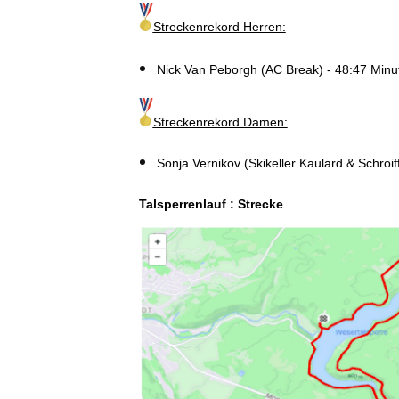
Streckenrekord Herren:
Nick Van Peborgh
(
AC Break
) - 4
8
:
47
Minut
Streckenrekord Damen:
Sonja Vernikov (Skikeller Kaulard & Schroi
Talsperrenlauf : Strecke