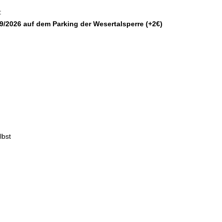
:
9
/2026
auf dem Parking der Wesertalsperre (+2€)
lbst