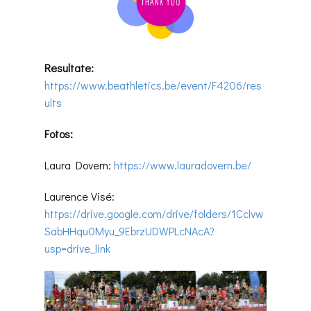
Resultate:
https://www.beathletics.be/event/F4206/res
ults
Fotos:
Laura Dovern:
https://www.lauradovern.be/
Laurence Visé:
https://drive.google.com/drive/folders/1Cclvw
SabHHqu0Myu_9EbrzUDWPLcNAcA?
usp=drive_link