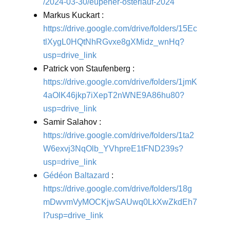
/2024-03-30/eupener-osterlauf-2024
Markus Kuckart :
https://drive.google.com/drive/folders/15Ec
tlXygL0HQtNhRGvxe8gXMidz_wnHq?
usp=drive_link
Patrick von Staufenberg :
https://drive.google.com/drive/folders/1jmK
4aOlK46jkp7iXepT2nWNE9A86hu80?
usp=drive_link
Samir Salahov :
https://drive.google.com/drive/folders/1ta2
W6exvj3NqOlb_YVhpreE1tFND239s?
usp=drive_link
Gédéon Baltazard
:
https://drive.google.com/drive/folders/18g
mDwvmVyMOCKjwSAUwq0LkXwZkdEh7
I?usp=drive_link