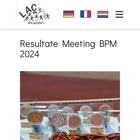
Startseite
Sponsoren
Resultate Meeting BPM
News
2024
Verein
Events
Resultate
Kontakt