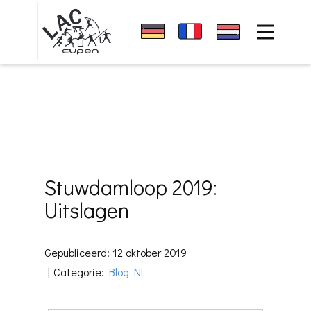
Home
Sponsors
News
Club
Evenementen
Uitslagen
Stuwdamloop 2019:
Contact
Uitslagen
Gepubliceerd: 12 oktober 2019
Categorie:
Blog NL