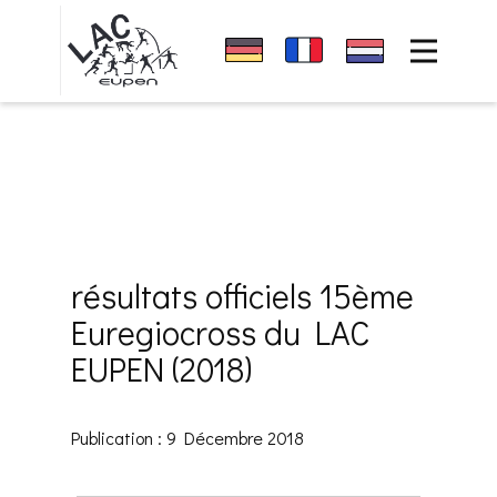
Accueil
Sponsors
News
club
Événements
Résultats
résultats officiels 15ème
Contact
Euregiocross du LAC
EUPEN (2018)
Publication : 9 Décembre 2018