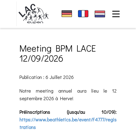
Accueil
Sponsors
News
Meeting BPM LACE
club
12/09/2026
Événements
Résultats
Publication : 6 Juillet 2026
Contact
Notre meeting annuel aura lieu le 12
septembre 2026 à Herve!
Préinscriptions (jusqu'au 10/09):
https://www.beathletics.be/event/F4777/regis
trations