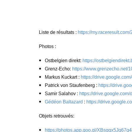
Liste de résultats :
https://my.raceresult.com/
Photos :
Ostbelgien direkt:
https://ostbelgiendirek
Grenz-Echo:
https://www.grenzecho.net/1
Markus Kuckart :
https://drive.google.c
Patrick von Staufenberg :
https://drive.
Samir Salahov :
https://drive.google.co
Gédéon Baltazard
:
https://drive.goog
Objets retrouvés:
https://photos.app.goo.gl/XBsgqx5Jg67