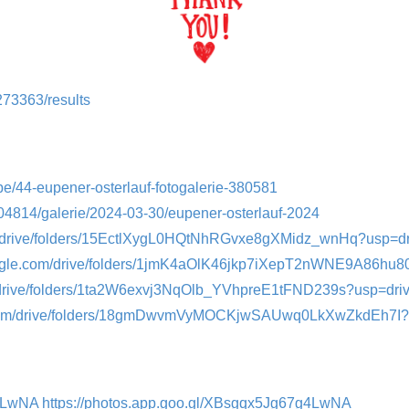
273363/results
t.be/44-eupener-osterlauf-fotogalerie-380581
04814/galerie/2024-03-30/eupener-osterlauf-2024
om/drive/folders/15EctlXygL0HQtNhRGvxe8gXMidz_wnHq?usp=dr
google.com/drive/folders/1jmK4aOlK46jkp7iXepT2nWNE9A86hu80
m/drive/folders/1ta2W6exvj3NqOlb_YVhpreE1tFND239s?usp=driv
le.com/drive/folders/18gmDwvmVyMOCKjwSAUwq0LkXwZkdEh7I?
g4LwNA
https://photos.app.goo.gl/XBsgqx5Jg67g4LwNA