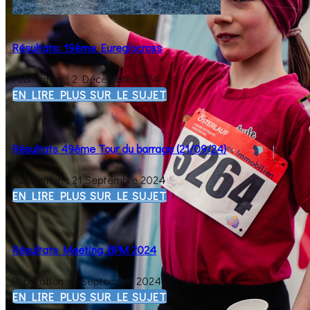
Résultats: 19ème Euregiocross
Publication : 2 Décembre 2024
EN LIRE PLUS SUR LE SUJET
Résultats 49ème Tour du barrage (21/09/24)
Publication : 21 Septembre 2024
EN LIRE PLUS SUR LE SUJET
Résultats Meeting BPM 2024
Publication : 9 Septembre 2024
EN LIRE PLUS SUR LE SUJET