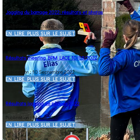
Jogging du barrage 2022: résultats et photos
Publication : 8 Octobre 2022
EN LIRE PLUS SUR LE SUJET
Résultats meeting BPM LACE 10/09/2022
Publication : 10 Septembre 2022
EN LIRE PLUS SUR LE SUJET
Résultats jogging de pâques 2022
Publication : 17 Avril 2022
EN LIRE PLUS SUR LE SUJET